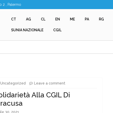
o 2 , Palermo
CT
AG
CL
EN
ME
PA
RG
SUNIA NAZIONALE
CGIL
Uncategorized
Leave a comment
olidarietà Alla CGIL Di
iracusa
ile 30, 2021