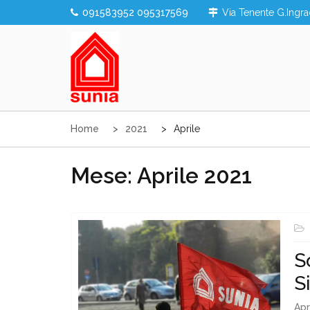
Skip
091583952 095317569
Via Tenente G.Ingra
to
content
Sunia Sicilia
Home
2021
Aprile
Mese:
Aprile 2021
S
S
Apr