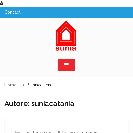
Skip
to
content
Sunia Sicilia
Home
Suniacatania
Autore:
suniacatania
Uncategorized
Leave a comment