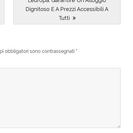
L’europa: Garantire Un Alloggio
Post:
Dignitoso E A Prezzi Accessibili A
Tutti
pi obbligatori sono contrassegnati
*