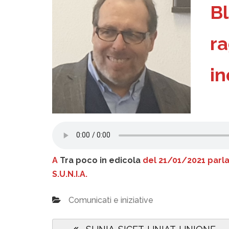
Bl
ra
in
A
Tra poco in edicola
del 21/01/2021 parla
S.U.N.I.A.
Comunicati e iniziative
Navigazione
Previous