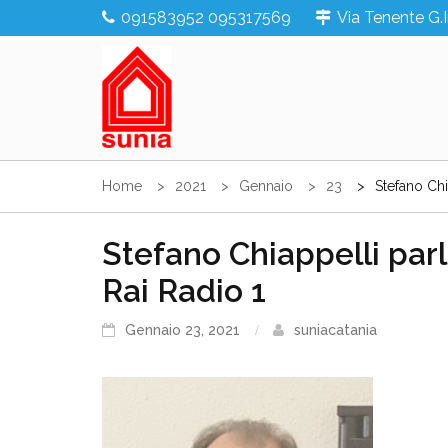
Skip
091583952 095317569
Via Tenente G.
to
content
Sunia Sicilia
Home
2021
Gennaio
23
Stefano Chi
Stefano Chiappelli parl
Rai Radio 1
Gennaio 23, 2021
suniacatania