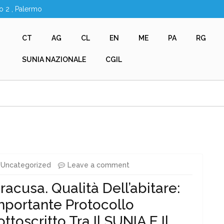
o 2 , Palermo
CT
AG
CL
EN
ME
PA
RG
SUNIA NAZIONALE
CGIL
Uncategorized
Leave a comment
iracusa. Qualità Dell’abitare:
mportante Protocollo
ottoscritto Tra Il SUNIA E Il