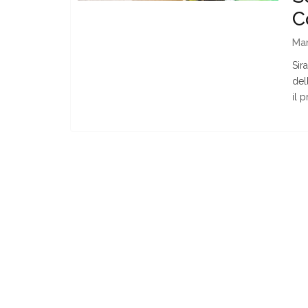
C
Mar
Sir
del
il 