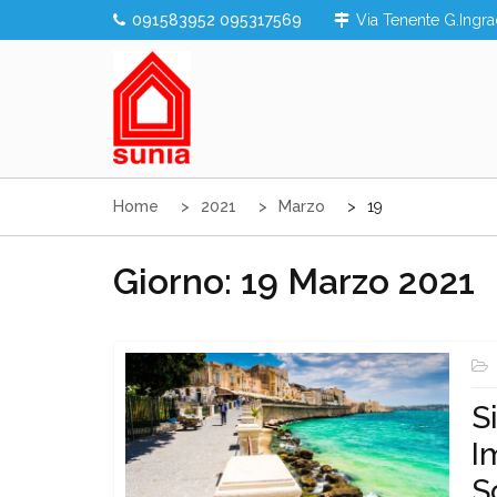
Skip
091583952 095317569
Via Tenente G.Ingra
to
content
Sunia Sicilia
Home
2021
Marzo
19
Giorno:
19 Marzo 2021
S
I
S