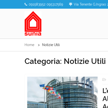
Skip
091583952 095317569
Via Tenente G.Ingrao 
to
content
Sunia Sicilia
Home
Notizie Utili
Categoria:
Notizie Utili
L
A
A