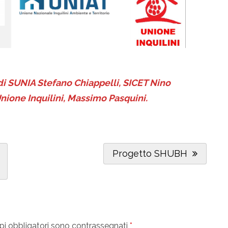
 di SUNIA Stefano Chiappelli, SICET Nino
nione Inquilini, Massimo Pasquini.
Next
Progetto SHUBH
Post:
pi obbligatori sono contrassegnati
*