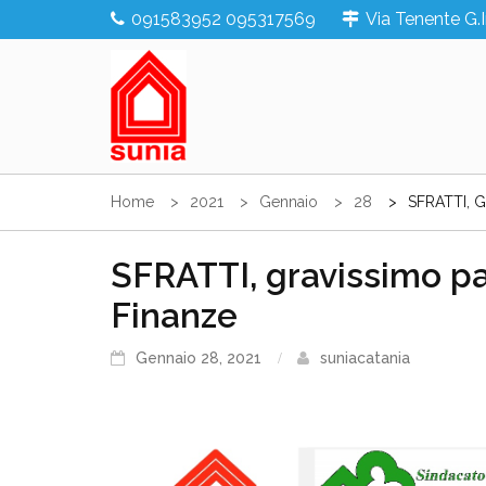
Skip
091583952 095317569
Via Tenente G.
to
content
Sunia Sicilia
Home
2021
Gennaio
28
SFRATTI, G
SFRATTI, gravissimo p
Finanze
Gennaio 28, 2021
suniacatania