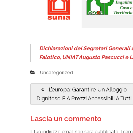
Dichiarazioni dei Segretari Generali
Falotico, UNIAT Augusto Pascucci e U
Uncategorized
Navigazione
Previous
L’europa: Garantire Un Alloggio
articoli
Post:
Dignitoso E A Prezzi Accessibili A Tutti
Lascia un commento
Il tuo indirizzo email non sarà pubblicato.
I cam