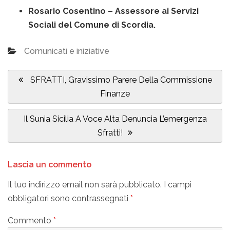
Rosario Cosentino – Assessore ai Servizi
Sociali del Comune di Scordia.
Comunicati e iniziative
Navigazione
articoli
Previous
SFRATTI, Gravissimo Parere Della Commissione
Post:
Finanze
Next
Il Sunia Sicilia A Voce Alta Denuncia L’emergenza
Post:
Sfratti!
Lascia un commento
Il tuo indirizzo email non sarà pubblicato.
I campi
obbligatori sono contrassegnati
*
Commento
*