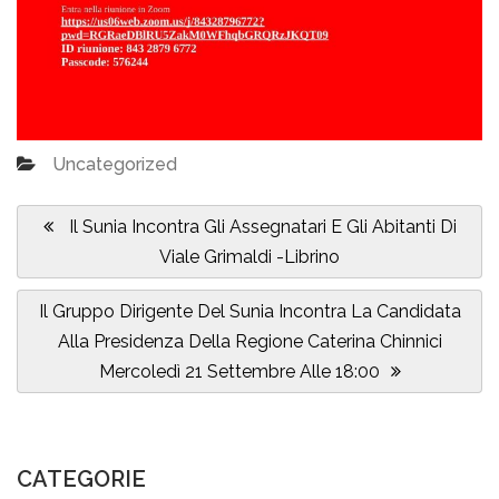
Uncategorized
Navigazione
articoli
Previous
Il Sunia Incontra Gli Assegnatari E Gli Abitanti Di
Post:
Viale Grimaldi -Librino
Next
Il Gruppo Dirigente Del Sunia Incontra La Candidata
Post:
Alla Presidenza Della Regione Caterina Chinnici
Mercoledì 21 Settembre Alle 18:00
CATEGORIE