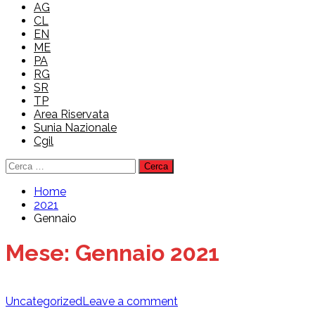
AG
CL
EN
ME
PA
RG
SR
TP
Area Riservata
Sunia Nazionale
Cgil
Ricerca
per:
Home
2021
Gennaio
Mese:
Gennaio 2021
Uncategorized
Leave a comment