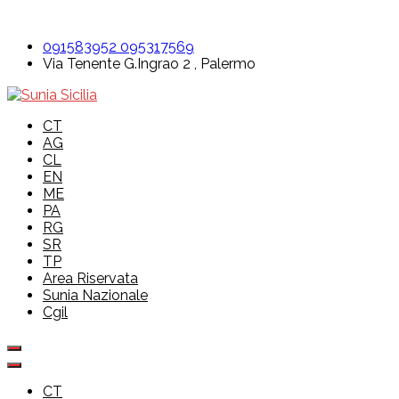
Skip
to
091583952 095317569
content
Via Tenente G.Ingrao 2 , Palermo
Sunia Sicilia
CT
AG
CL
EN
ME
PA
RG
SR
TP
Area Riservata
Sunia Nazionale
Cgil
CT