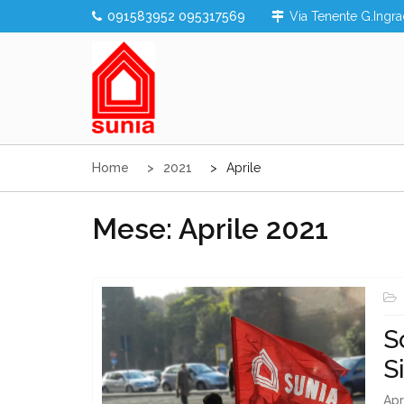
Skip
091583952 095317569
Via Tenente G.Ingra
to
content
Sunia Sicilia
Home
2021
Aprile
Mese:
Aprile 2021
S
S
Apr