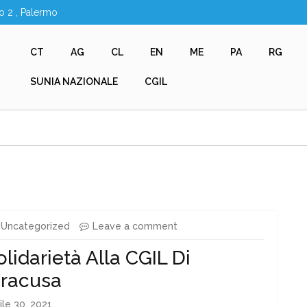
o 2 , Palermo
CT
AG
CL
EN
ME
PA
RG
SUNIA NAZIONALE
CGIL
Uncategorized
Leave a comment
olidarietà Alla CGIL Di
iracusa
ile 30, 2021