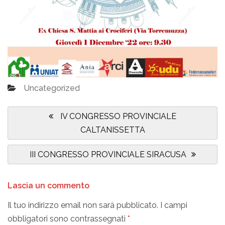
Uncategorized
Navigazione
articoli
Previous
IV CONGRESSO PROVINCIALE
Post:
CALTANISSETTA
Next
III CONGRESSO PROVINCIALE SIRACUSA
Post:
Lascia un commento
Il tuo indirizzo email non sarà pubblicato.
I campi
obbligatori sono contrassegnati
*