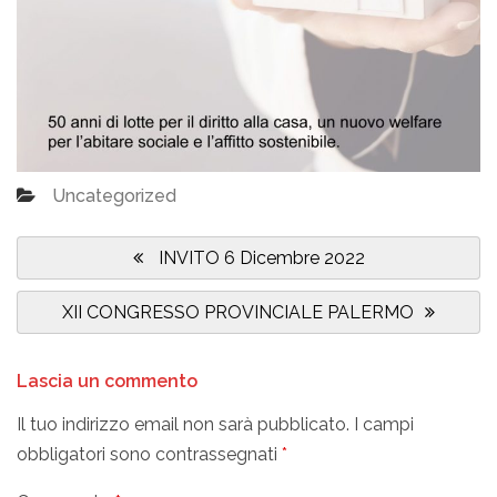
Uncategorized
Navigazione
articoli
Previous
INVITO 6 Dicembre 2022
Post:
Next
XII CONGRESSO PROVINCIALE PALERMO
Post:
Lascia un commento
Il tuo indirizzo email non sarà pubblicato.
I campi
obbligatori sono contrassegnati
*